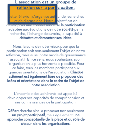
L'association est un groupe de
réflexion sur la participation.
Cette réflexion s’organise autour de recherches
et de discussions. Notre objectif est de
développer une connaissance de
la participation
adaptée aux évolutions de notre
société
par la
recherche, l'échange de savoirs, la capacité à
débattre et démontrer ses idées
.
Nous faisons de notre mieux pour que la
participation soit non-seulement l’objet de notre
réflexion, mais aussi notre mode de gouvernance
associatif. En ce sens, nous souhaitons avoir
l’organisation la plus horizontale possible. Pour
ce faire, tous les membres participent aux
grandes orientations de l’association.
Chaque
adhérent est également libre de proposer des
idées et orientations dans le cadre de l’objet de
notre association
.
L’ensemble des adhérents est appelé à
développer ses capacités de compréhension et
ses connaissances de la participation.
DéPart
cherche ainsi à proposer non seulement
un projet participatif
, mais également
une
approche conceptuelle de la place et du rôle de
chacun dans les organisations
.