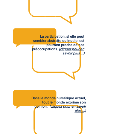
Quel est l'intérêt de participer
?
La participation, si elle peut
sembler abstraite ou inutile, est
pourtant proche de nos
préoccupations.
(cliquer pour en
savoir plus ...)
Est ce que tout le monde à
vraiment envie de donner son
avis ?
Dans le monde numérique actuel,
tout le monde exprime son
opinion.
(cliquez
pour en savoir
plus ...)
Mais est ce que toute