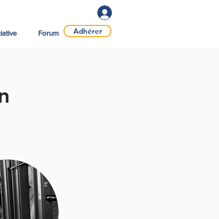
Se connecter
Adhérer
iative
Forum
n