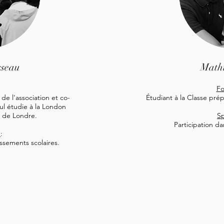
sseau
Mathi
Fo
 l'association et co-
Étudiant à la Classe prép
aul étudie à la London
 de Londre.
Sp
Participation da
é
:
issements scolaires.